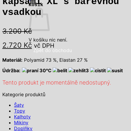
kapsami XL s barevnou
Košík
vsadkou
3.200
Kč
V košíku nic není.
Původní
Aktuální
2.720
Kč
vč DPH
Zpět do obchodu
cena
cena
Materiál:
Polyamid 73 %, Elastan 27 %
Údržba:
30°C
byla:
je:
Tento produkt je momentálně nedostupný.
3.200 Kč.
2.720 Kč.
Kategorie produktů
Šaty
Topy
Kalhoty
Mikiny
Doplňky