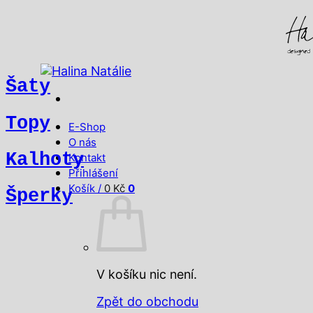
Přeskočit
na
obsah
Šaty
Topy
E-Shop
O nás
Kalhoty
Kontakt
Přihlášení
Košík /
0
Kč
0
Šperky
V košíku nic není.
Zpět do obchodu