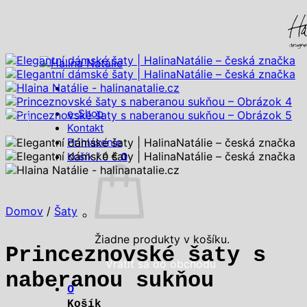
Skip
to
content
e-Shop
Kontakt
Prihlásenie
Košík /
0
€
0
Domov
/
Šaty
Žiadne produkty v košíku.
Princeznovské šaty s
Vrátiť sa do obchodu
naberanou sukňou
0
Košík