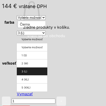
144
€
vrátane DPH
farba
Čierna
Žiadne produkty v košíku.
Vrátiť sa do obchodu
Vyberte možnosť
Vyberte možnosť
1 (S)
veľkosť
2 (M)
3 (L)
4 (XL)
5 (XXL)
Vymazať
množstvo
Princeznovské