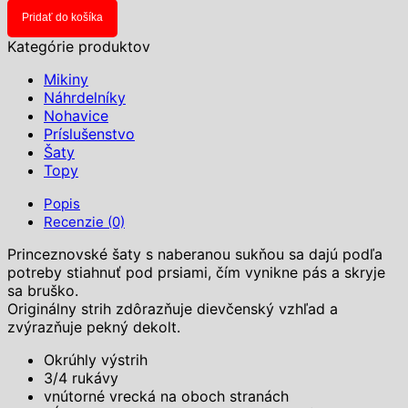
šaty
Pridať do košíka
s
naberanou
Kategórie produktov
sukňou
Mikiny
Náhrdelníky
Nohavice
Príslušenstvo
Šaty
Topy
Popis
Recenzie (0)
Princeznovské šaty s naberanou sukňou sa dajú podľa
potreby stiahnuť pod prsiami, čím vynikne pás a skryje
sa bruško.
Originálny strih zdôrazňuje dievčenský vzhľad a
zvýrazňuje pekný dekolt.
Okrúhly výstrih
3/4 rukávy
vnútorné vrecká na oboch stranách