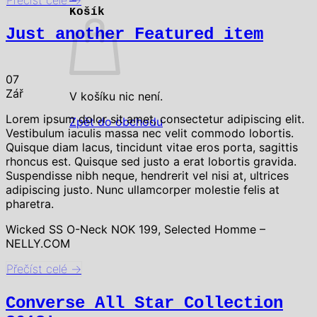
Košík
Just another Featured item
07
Zář
V košíku nic není.
Lorem ipsum dolor sit amet, consectetur adipiscing elit.
Zpět do obchodu
Vestibulum iaculis massa nec velit commodo lobortis.
Quisque diam lacus, tincidunt vitae eros porta, sagittis
rhoncus est. Quisque sed justo a erat lobortis gravida.
Suspendisse nibh neque, hendrerit vel nisi at, ultrices
adipiscing justo. Nunc ullamcorper molestie felis at
pharetra.
Wicked SS O-Neck NOK 199, Selected Homme –
NELLY.COM
Přečíst celé
→
Converse All Star Collection