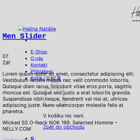
Přeskočit
na
obsah
Men Slider
E-Shop
07
O nás
Zář
Kontakt
Přihlášení
Lorem ipsum dolor sit amet, consectetur adipiscing elit.
Košík /
0
Kč
0
Vestibulum iaculis massa nec velit commodo lobortis.
Quisque diam lacus, tincidunt vitae eros porta, sagittis
rhoncus est. Quisque sed justo a erat lobortis gravida.
Suspendisse nibh neque, hendrerit vel nisi at, ultrices
adipiscing justo. Nunc ullamcorper molestie felis at
pharetra.
V košíku nic není.
Wicked SS O-Neck NOK 199, Selected Homme –
Zpět do obchodu
NELLY.COM
0
Přečíst celé
→