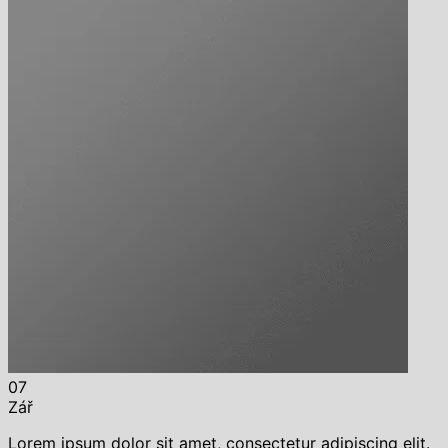
07
Zář
Lorem ipsum dolor sit amet, consectetur adipiscing elit.