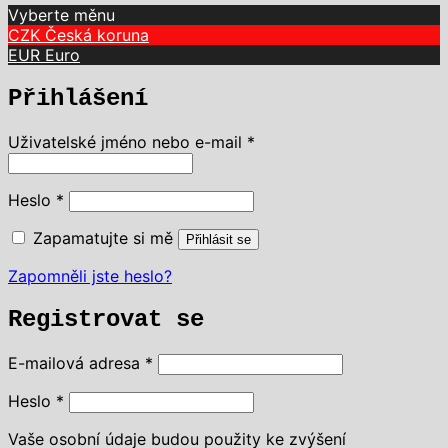
Vyberte měnu
CZK
Česká koruna
EUR
Euro
Přihlášení
Povinné
Uživatelské jméno nebo e-mail
*
Povinné
Heslo
*
Zapamatujte si mě
Přihlásit se
Zapomněli jste heslo?
Registrovat se
Povinné
E-mailová adresa
*
Povinné
Heslo
*
Vaše osobní údaje budou použity ke zvýšení